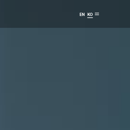
EN
KO